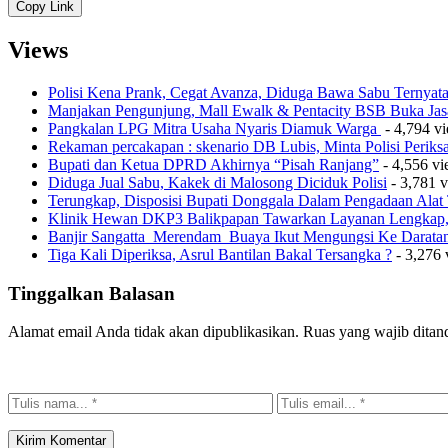
Copy Link
Views
Polisi Kena Prank, Cegat Avanza, Diduga Bawa Sabu Ternyat
Manjakan Pengunjung, Mall Ewalk & Pentacity BSB Buka Jas
Pangkalan LPG Mitra Usaha Nyaris Diamuk Warga
- 4,794 v
Rekaman percakapan : skenario DB Lubis, Minta Polisi Perik
Bupati dan Ketua DPRD Akhirnya “Pisah Ranjang”
- 4,556 v
Diduga Jual Sabu, Kakek di Malosong Diciduk Polisi
- 3,781 
Terungkap, Disposisi Bupati Donggala Dalam Pengadaan Ala
Klinik Hewan DKP3 Balikpapan Tawarkan Layanan Lengkap, 
Banjir Sangatta Merendam Buaya Ikut Mengungsi Ke Darata
Tiga Kali Diperiksa, Asrul Bantilan Bakal Tersangka ?
- 3,276 
Tinggalkan Balasan
Alamat email Anda tidak akan dipublikasikan.
Ruas yang wajib ditan