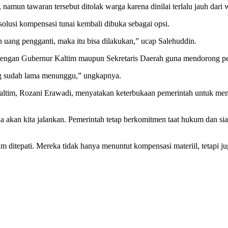
namun tawaran tersebut ditolak warga karena dinilai terlalu jauh dari
olusi kompensasi tunai kembali dibuka sebagai opsi.
uang pengganti, maka itu bisa dilakukan,” ucap Salehuddin.
engan Gubernur Kaltim maupun Sekretaris Daerah guna mendorong per
yang sudah lama menunggu,” ungkapnya.
Kaltim, Rozani Erawadi, menyatakan keterbukaan pemerintah untuk me
 akan kita jalankan. Pemerintah tetap berkomitmen taat hukum dan si
um ditepati. Mereka tidak hanya menuntut kompensasi materiil, tetapi j