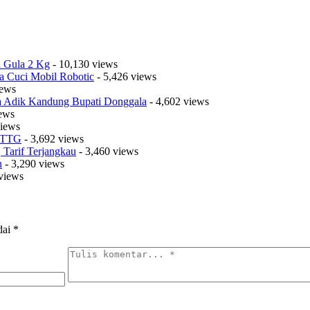
a Gula 2 Kg
- 10,130 views
a Cuci Mobil Robotic
- 5,426 views
iews
sa Adik Kandung Bupati Donggala
- 4,602 views
iews
views
t TTG
- 3,692 views
Tarif Terjangkau
- 3,460 views
n
- 3,290 views
views
dai
*