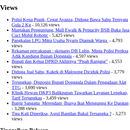
Views
Polisi Kena Prank, Cegat Avanza, Diduga Bawa Sabu Ternyata
Gula 2 Kg
- 10,126 views
Manjakan Pengunjung, Mall Ewalk & Pentacity BSB Buka Jasa
Cuci Mobil Robotic
- 5,425 views
Pangkalan LPG Mitra Usaha Nyaris Diamuk Warga
- 4,793
views
Rekaman percakapan : skenario DB Lubis, Minta Polisi Periksa
Adik Kandung Bupati Donggala
- 4,597 views
Bupati dan Ketua DPRD Akhirnya “Pisah Ranjang”
- 4,553
views
Diduga Jual Sabu, Kakek di Malosong Diciduk Polisi
- 3,779
views
Terungkap, Disposisi Bupati Donggala Dalam Pengadaan Alat
TTG
- 3,690 views
Klinik Hewan DKP3 Balikpapan Tawarkan Layanan Lengkap,
Tarif Terjangkau
- 3,459 views
Banjir Sangatta Merendam Buaya Ikut Mengungsi Ke Daratan
- 3,288 views
Tiga Kali Diperiksa, Asrul Bantilan Bakal Tersangka ?
- 3,273
views