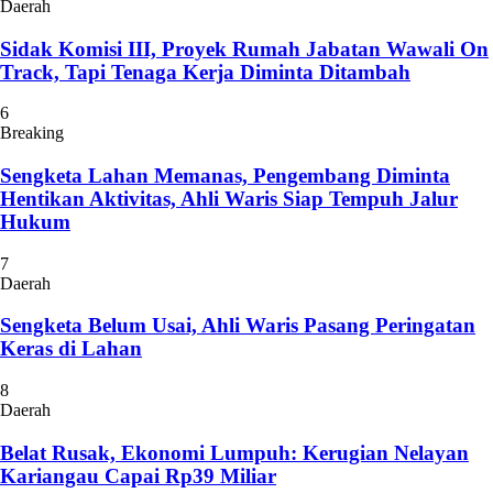
Daerah
Sidak Komisi III, Proyek Rumah Jabatan Wawali On
Track, Tapi Tenaga Kerja Diminta Ditambah
6
Breaking
Sengketa Lahan Memanas, Pengembang Diminta
Hentikan Aktivitas, Ahli Waris Siap Tempuh Jalur
Hukum
7
Daerah
Sengketa Belum Usai, Ahli Waris Pasang Peringatan
Keras di Lahan
8
Daerah
Belat Rusak, Ekonomi Lumpuh: Kerugian Nelayan
Kariangau Capai Rp39 Miliar