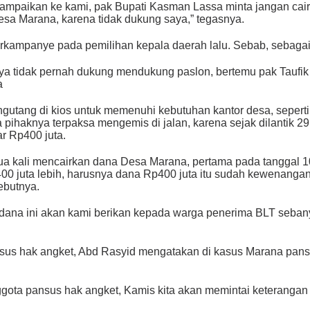
sampaikan ke kami, pak Bupati Kasman Lassa minta jangan ca
sa Marana, karena tidak dukung saya,” tegasnya.
erkampanye pada pemilihan kepala daerah lalu. Sebab, sebagai 
saya tidak pernah dukung mendukung paslon, bertemu pak Taufi
a
ngutang di kios untuk memenuhi kebutuhan kantor desa, seper
ihaknya terpaksa mengemis di jalan, karena sejak dilantik 29 J
r Rp400 juta.
 dua kali mencairkan dana Desa Marana, pertama pada tanggal 1
0 juta lebih, harusnya dana Rp400 juta itu sudah kewenangan s
ebutnya.
 dana ini akan kami berikan kepada warga penerima BLT sebany
us hak angket, Abd Rasyid mengatakan di kasus Marana pans
gota pansus hak angket, Kamis kita akan memintai keterangan 