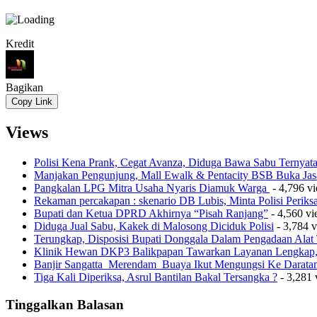
Kredit
Bagikan
Copy Link
Views
Polisi Kena Prank, Cegat Avanza, Diduga Bawa Sabu Ternyat
Manjakan Pengunjung, Mall Ewalk & Pentacity BSB Buka Jas
Pangkalan LPG Mitra Usaha Nyaris Diamuk Warga
- 4,796 v
Rekaman percakapan : skenario DB Lubis, Minta Polisi Perik
Bupati dan Ketua DPRD Akhirnya “Pisah Ranjang”
- 4,560 v
Diduga Jual Sabu, Kakek di Malosong Diciduk Polisi
- 3,784 
Terungkap, Disposisi Bupati Donggala Dalam Pengadaan Ala
Klinik Hewan DKP3 Balikpapan Tawarkan Layanan Lengkap, 
Banjir Sangatta Merendam Buaya Ikut Mengungsi Ke Darata
Tiga Kali Diperiksa, Asrul Bantilan Bakal Tersangka ?
- 3,281 
Tinggalkan Balasan