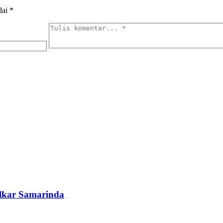
dai
*
lkar Samarinda