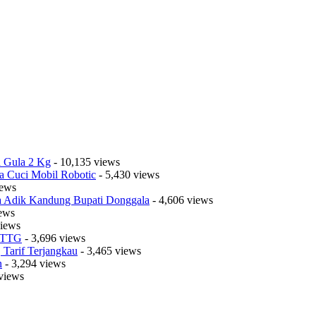
a Gula 2 Kg
- 10,135 views
a Cuci Mobil Robotic
- 5,430 views
iews
sa Adik Kandung Bupati Donggala
- 4,606 views
iews
views
t TTG
- 3,696 views
Tarif Terjangkau
- 3,465 views
n
- 3,294 views
views