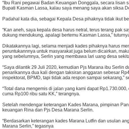
“Ibu Rani pegawai Badan Keuangan Donggala, secara lisan 
Bupati Kasman Lassa, kalau saya menang saya akan siksa De
Padahal kata dia, sebagai Kepala Desa pihaknya tidak ikut b
“Kan aneh, saya kepala desa harus netral, terus terang pak 
dukung mendukung, apalagi bertemu Kasman Lassa,” tuturny
Dikatakannya lagi, selama menjadi kades pihaknya harus me
peruntukannnya untuk masyarakat juga belum dicairkan, maka p
yang sebelumnya, Serlin yang membawa lari uang desa sekita
“Saya dilantik 29 Juli 2020, kemudian Pjs Marana ibu Serlin
penarikannya dua kali dengan taksiran anggaran sebesar Rp40
inspektorat, BPMD, tapi tidak ada respon sampai sekarang,” s
“Total dana mengemis di jalan yang kami dapat Rp1.730.000,
cuma Rp100 ribu satu KK,” terangnya.
Setelah mendengar keterangan Kades Marana, pimpinan Pans
keuangan Rina dan Pjs Desa Marana Serlin.
“Berdasarkan keterangan kades Marana Lutfin dan usulan ang
Marana Serlin,” tegasnya