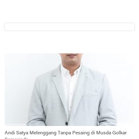
Andi Satya Melenggang Tanpa Pesaing di Musda Golkar