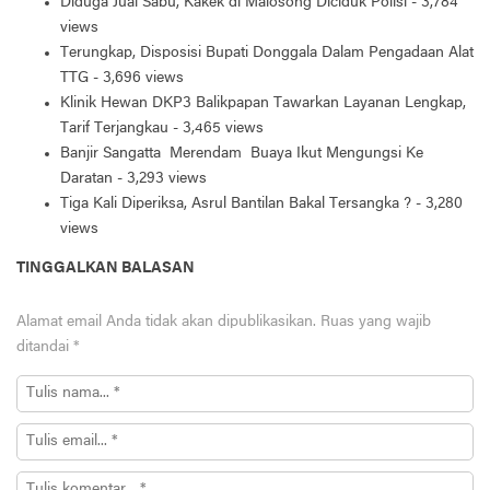
Diduga Jual Sabu, Kakek di Malosong Diciduk Polisi
- 3,784
views
Terungkap, Disposisi Bupati Donggala Dalam Pengadaan Alat
TTG
- 3,696 views
Klinik Hewan DKP3 Balikpapan Tawarkan Layanan Lengkap,
Tarif Terjangkau
- 3,465 views
Banjir Sangatta Merendam Buaya Ikut Mengungsi Ke
Daratan
- 3,293 views
Tiga Kali Diperiksa, Asrul Bantilan Bakal Tersangka ?
- 3,280
views
TINGGALKAN BALASAN
Alamat email Anda tidak akan dipublikasikan.
Ruas yang wajib
ditandai
*