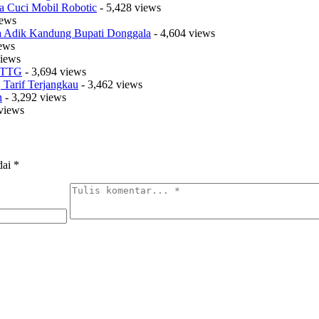
a Cuci Mobil Robotic
- 5,428 views
iews
sa Adik Kandung Bupati Donggala
- 4,604 views
iews
views
t TTG
- 3,694 views
Tarif Terjangkau
- 3,462 views
n
- 3,292 views
views
dai
*