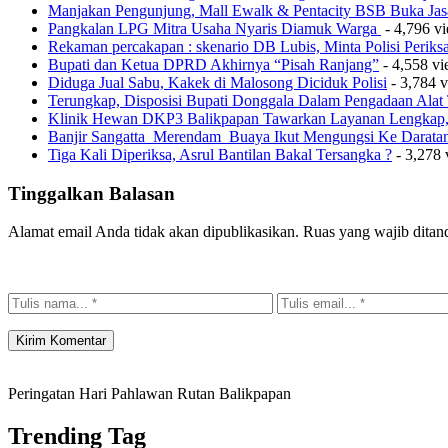
Manjakan Pengunjung, Mall Ewalk & Pentacity BSB Buka Jas
Pangkalan LPG Mitra Usaha Nyaris Diamuk Warga
- 4,796 v
Rekaman percakapan : skenario DB Lubis, Minta Polisi Perik
Bupati dan Ketua DPRD Akhirnya “Pisah Ranjang”
- 4,558 v
Diduga Jual Sabu, Kakek di Malosong Diciduk Polisi
- 3,784 
Terungkap, Disposisi Bupati Donggala Dalam Pengadaan Ala
Klinik Hewan DKP3 Balikpapan Tawarkan Layanan Lengkap, 
Banjir Sangatta Merendam Buaya Ikut Mengungsi Ke Darata
Tiga Kali Diperiksa, Asrul Bantilan Bakal Tersangka ?
- 3,278 
Tinggalkan Balasan
Alamat email Anda tidak akan dipublikasikan.
Ruas yang wajib ditan
Peringatan Hari Pahlawan Rutan Balikpapan
Trending Tag