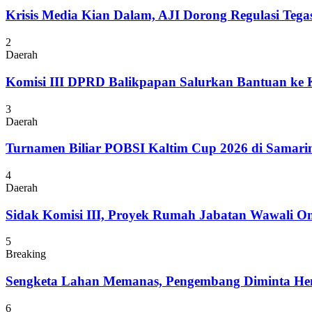
Krisis Media Kian Dalam, AJI Dorong Regulasi Tega
2
Daerah
Komisi III DPRD Balikpapan Salurkan Bantuan ke
3
Daerah
Turnamen Biliar POBSI Kaltim Cup 2026 di Samari
4
Daerah
Sidak Komisi III, Proyek Rumah Jabatan Wawali On
5
Breaking
Sengketa Lahan Memanas, Pengembang Diminta Hent
6