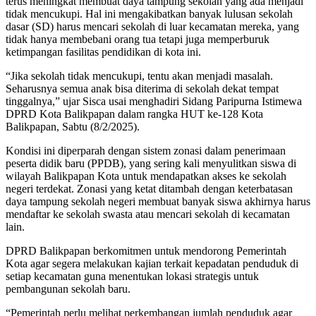
terus meningkat membuat daya tampung sekolah yang ada menjadi
tidak mencukupi. Hal ini mengakibatkan banyak lulusan sekolah
dasar (SD) harus mencari sekolah di luar kecamatan mereka, yang
tidak hanya membebani orang tua tetapi juga memperburuk
ketimpangan fasilitas pendidikan di kota ini.
“Jika sekolah tidak mencukupi, tentu akan menjadi masalah.
Seharusnya semua anak bisa diterima di sekolah dekat tempat
tinggalnya,” ujar Sisca usai menghadiri Sidang Paripurna Istimewa
DPRD Kota Balikpapan dalam rangka HUT ke-128 Kota
Balikpapan, Sabtu (8/2/2025).
Kondisi ini diperparah dengan sistem zonasi dalam penerimaan
peserta didik baru (PPDB), yang sering kali menyulitkan siswa di
wilayah Balikpapan Kota untuk mendapatkan akses ke sekolah
negeri terdekat. Zonasi yang ketat ditambah dengan keterbatasan
daya tampung sekolah negeri membuat banyak siswa akhirnya harus
mendaftar ke sekolah swasta atau mencari sekolah di kecamatan
lain.
DPRD Balikpapan berkomitmen untuk mendorong Pemerintah
Kota agar segera melakukan kajian terkait kepadatan penduduk di
setiap kecamatan guna menentukan lokasi strategis untuk
pembangunan sekolah baru.
“Pemerintah perlu melihat perkembangan jumlah penduduk agar