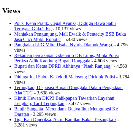
Views
Polisi Kena Prank, Cegat Avanza, Diduga Bawa Sabu
Ternyata Gula 2 Kg
- 10,137 views
Manjakan Pengunjung, Mall Ewalk & Pentacity BSB Buka
Jasa Cuci Mobil Robotic
- 5,430 views
Pangkalan LPG Mitra Usaha Nyaris Diamuk Warga
- 4,796
views
Rekaman percakapan : skenario DB Lubis, Minta Polisi
Periksa Adik Kandung Bupati Donggala
- 4,608 views
Bupati dan Ketua DPRD Akhirnya “Pisah Ranjang”
- 4,560
views
Diduga Jual Sabu, Kakek di Malosong Diciduk Polisi
- 3,784
views
Terungkap, Disposisi Bupati Donggala Dalam Pengadaan
Alat TTG
- 3,698 views
Klinik Hewan DKP3 Balikpapan Tawarkan Layanan
Lengkap, Tarif Terjangkau
- 3,477 views
Banjir Sangatta Merendam Buaya Ikut Mengungsi Ke
Daratan
- 3,295 views
Tiga Kali Diperiksa, Asrul Bantilan Bakal Tersangka ?
-
3,281 views