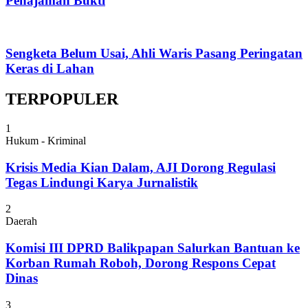
Penajaman Bukti
Sengketa Belum Usai, Ahli Waris Pasang Peringatan
Keras di Lahan
TERPOPULER
1
Hukum - Kriminal
Krisis Media Kian Dalam, AJI Dorong Regulasi
Tegas Lindungi Karya Jurnalistik
2
Daerah
Komisi III DPRD Balikpapan Salurkan Bantuan ke
Korban Rumah Roboh, Dorong Respons Cepat
Dinas
3