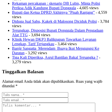
Rekaman percakapan : skenario DB Lubis, Minta Polisi
Periksa Adik Kandung Bupati Donggala
- 4,605 views
Bupati dan Ketua DPRD Akhirnya “Pisah Ranjang”
- 4,559
views
Diduga Jual Sabu, Kakek di Malosong Diciduk Polisi
- 3,784
views
Terungkap, Disposisi Bupati Donggala Dalam Pengadaan
Alat TTG
- 3,694 views
Klinik Hewan DKP3 Balikpapan Tawarkan Layanan
Lengkap, Tarif Terjangkau
- 3,464 views
Banjir Sangatta Merendam Buaya Ikut Mengungsi Ke
Daratan
- 3,292 views
Tiga Kali Diperiksa, Asrul Bantilan Bakal Tersangka ?
-
3,279 views
Tinggalkan Balasan
Alamat email Anda tidak akan dipublikasikan.
Ruas yang wajib
ditandai
*