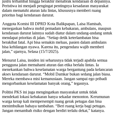
justru terhambat hingga berakhir menabrak kendaraan di depannya.
Peristiwa ini menjadi pengingat pentingnya kesadaran masyarakat
dalam mematuhi aturan lalu lintas, khususnya memberi ruang
prioritas bagi kendaraan darurat.
Anggota Komisi III DPRD Kota Balikpapan, Laisa Hamisah,
menegaskan bahwa mobil pemadam kebakaran, ambulans, maupun
kendaraan darurat lainnya sudah diatur dalam undang-undang untuk
mendapat prioritas di jalan. “Setiap detik keterlambatan bisa
berakibat fatal. Api bisa semakin meluas, pasien dalam ambulans
bisa kehilangan nyawa. Karena itu, pengendara wajib memberi
jalan,” ujarnya, Selasa (15/7/2025).
Menurut Laisa, insiden ini seharusnya tidak terjadi apabila semua
pengguna jalan memahami aturan dan etika berlalu lintas. Ia
menekankan bahwa keselamatan warga bergantung pada kelancaran
akses kendaraan darurat. “Mobil Damkar bukan sedang jalan biasa.
Mereka membawa misi kemanusiaan. Jangan sampai ego pribadi
mengorbankan keselamatan banyak orang,” tegasnya.
Politisi PKS ini juga mengingatkan masyarakat untuk tidak
mendekati lokasi kebakaran hanya sekadar menonton. Kerumunan
warga kerap kali mempersempit ruang gerak petugas dan bisa
menimbulkan bahaya tambahan. “Beri ruang kerja bagi petugas.
Jangan menambah risiko dengan berdiri terlalu dekat,” katanya.