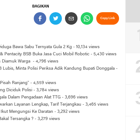
BAGIKAN
Copy Link
 Diduga Bawa Sabu Ternyata Gula 2 Kg
- 10,134 views
& Pentacity BSB Buka Jasa Cuci Mobil Robotic
- 5,430 views
is Diamuk Warga
- 4,796 views
 Lubis, Minta Polisi Periksa Adik Kandung Bupati Donggala
-
Pisah Ranjang”
- 4,559 views
ng Diciduk Polisi
- 3,784 views
ggala Dalam Pengadaan Alat TTG
- 3,696 views
arkan Layanan Lengkap, Tarif Terjangkau
- 3,465 views
Ikut Mengungsi Ke Daratan
- 3,292 views
 Bakal Tersangka ?
- 3,279 views