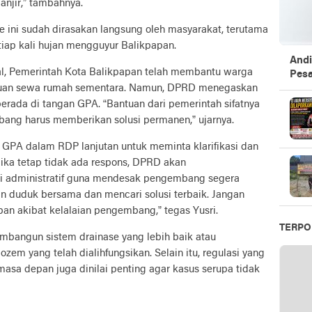
njir,” tambahnya.
 ini sudah dirasakan langsung oleh masyarakat, terutama
ap kali hujan mengguyur Balikpapan.
Andi
al, Pemerintah Kota Balikpapan telah membantu warga
Pesa
uan sewa rumah sementara. Namun, DPRD menegaskan
rada di tangan GPA. “Bantuan dari pemerintah sifatnya
ang harus memberikan solusi permanen,” ujarnya.
PA dalam RDP lanjutan untuk meminta klarifikasi dan
 Jika tetap tidak ada respons, DPRD akan
 administratif guna mendesak pengembang segera
in duduk bersama dan mencari solusi terbaik. Jangan
an akibat kelalaian pengembang,” tegas Yusri.
TERPO
angun sistem drainase yang lebih baik atau
em yang telah dialihfungsikan. Selain itu, regulasi yang
asa depan juga dinilai penting agar kasus serupa tidak