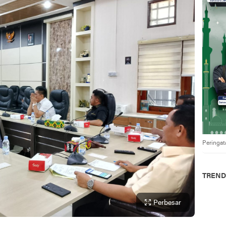
Peringat
TREND
Perbesar