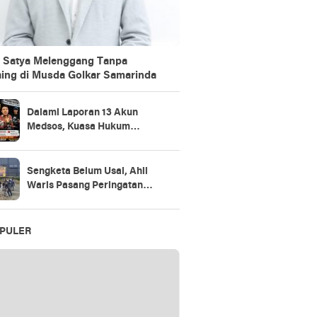
 Satya Melenggang Tanpa
ing di Musda Golkar Samarinda
Dalami Laporan 13 Akun
Medsos, Kuasa Hukum
Sudarno Tegaskan
Pemeriksaan Masih Tahap
Penajaman Bukti
Sengketa Belum Usai, Ahli
Waris Pasang Peringatan
Keras di Lahan
PULER