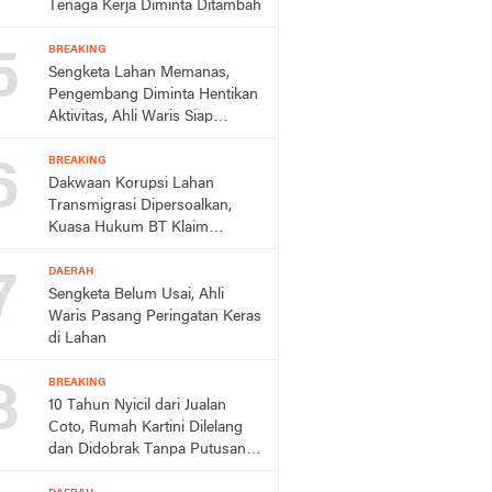
Tenaga Kerja Diminta Ditambah
5
BREAKING
Sengketa Lahan Memanas,
Pengembang Diminta Hentikan
Aktivitas, Ahli Waris Siap
Tempuh Jalur Hukum
6
BREAKING
Dakwaan Korupsi Lahan
Transmigrasi Dipersoalkan,
Kuasa Hukum BT Klaim
Perkara Sudah Kedaluwarsa
7
DAERAH
Sengketa Belum Usai, Ahli
Waris Pasang Peringatan Keras
di Lahan
8
BREAKING
10 Tahun Nyicil dari Jualan
Coto, Rumah Kartini Dilelang
dan Didobrak Tanpa Putusan
Pengadilan