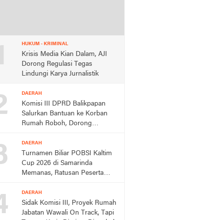
1
HUKUM - KRIMINAL
Krisis Media Kian Dalam, AJI
Dorong Regulasi Tegas
Lindungi Karya Jurnalistik
2
DAERAH
Komisi III DPRD Balikpapan
Salurkan Bantuan ke Korban
Rumah Roboh, Dorong
Respons Cepat Dinas
3
DAERAH
Turnamen Biliar POBSI Kaltim
Cup 2026 di Samarinda
Memanas, Ratusan Peserta
Berebut Rp150 Juta,
4
DAERAH
Sidak Komisi III, Proyek Rumah
Jabatan Wawali On Track, Tapi