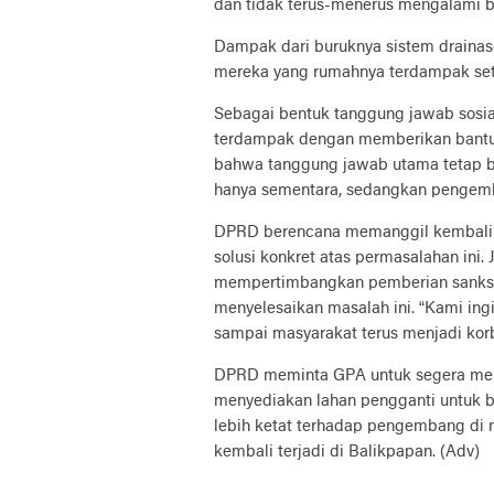
dan tidak terus-menerus mengalami ba
Dampak dari buruknya sistem drainase
mereka yang rumahnya terdampak seti
Sebagai bentuk tanggung jawab sosi
terdampak dengan memberikan bant
bahwa tanggung jawab utama tetap be
hanya sementara, sedangkan pengemb
DPRD berencana memanggil kembali G
solusi konkret atas permasalahan ini.
mempertimbangkan pemberian sanksi
menyelesaikan masalah ini. “Kami ing
sampai masyarakat terus menjadi korb
DPRD meminta GPA untuk segera memb
menyediakan lahan pengganti untuk boz
lebih ketat terhadap pengembang di m
kembali terjadi di Balikpapan. (Adv)