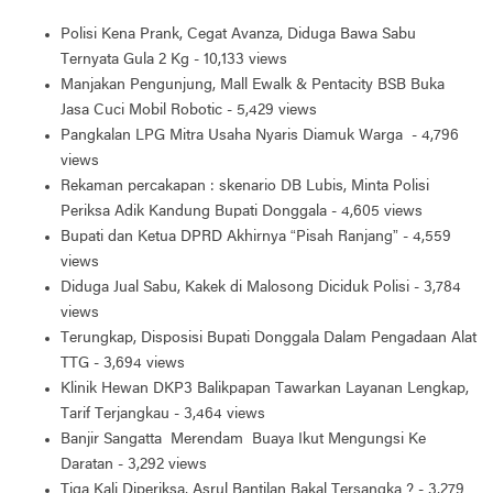
Polisi Kena Prank, Cegat Avanza, Diduga Bawa Sabu
Ternyata Gula 2 Kg
- 10,133 views
Manjakan Pengunjung, Mall Ewalk & Pentacity BSB Buka
Jasa Cuci Mobil Robotic
- 5,429 views
Pangkalan LPG Mitra Usaha Nyaris Diamuk Warga
- 4,796
views
Rekaman percakapan : skenario DB Lubis, Minta Polisi
Periksa Adik Kandung Bupati Donggala
- 4,605 views
Bupati dan Ketua DPRD Akhirnya “Pisah Ranjang”
- 4,559
views
Diduga Jual Sabu, Kakek di Malosong Diciduk Polisi
- 3,784
views
Terungkap, Disposisi Bupati Donggala Dalam Pengadaan Alat
TTG
- 3,694 views
Klinik Hewan DKP3 Balikpapan Tawarkan Layanan Lengkap,
Tarif Terjangkau
- 3,464 views
Banjir Sangatta Merendam Buaya Ikut Mengungsi Ke
Daratan
- 3,292 views
Tiga Kali Diperiksa, Asrul Bantilan Bakal Tersangka ?
- 3,279