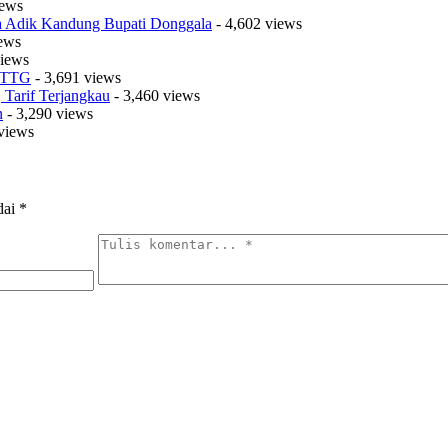
iews
sa Adik Kandung Bupati Donggala
- 4,602 views
iews
views
t TTG
- 3,691 views
Tarif Terjangkau
- 3,460 views
n
- 3,290 views
views
dai
*