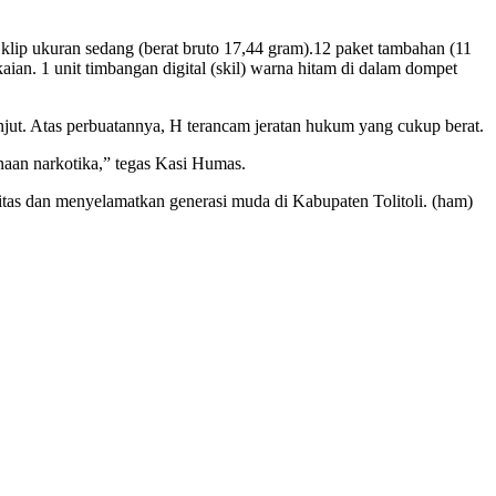
k klip ukuran sedang (berat bruto 17,44 gram).12 paket tambahan (11
aian. 1 unit timbangan digital (skil) warna hitam di dalam dompet
anjut. Atas perbuatannya, H terancam jeratan hukum yang cukup berat.
aan narkotika,” tegas Kasi Humas.
itas dan menyelamatkan generasi muda di Kabupaten Tolitoli. (ham)