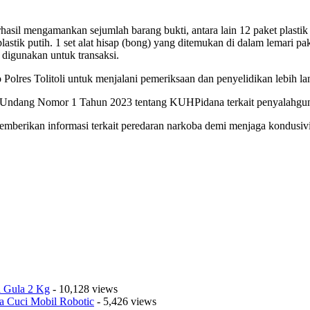
rhasil mengamankan sejumlah barang bukti, antara lain 12 paket plasti
stik putih. 1 set alat hisap (bong) yang ditemukan di dalam lemari pak
digunakan untuk transaksi.
o Polres Tolitoli untuk menjalani pemeriksaan dan penyelidikan lebih l
g-Undang Nomor 1 Tahun 2023 tentang KUHPidana terkait penyalahgun
emberikan informasi terkait peredaran narkoba demi menjaga kondusiv
a Gula 2 Kg
- 10,128 views
a Cuci Mobil Robotic
- 5,426 views