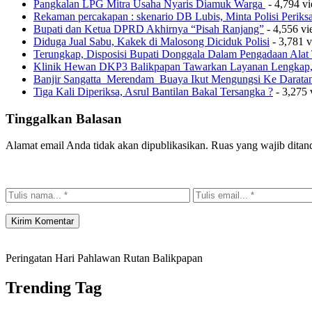
Pangkalan LPG Mitra Usaha Nyaris Diamuk Warga
- 4,794 v
Rekaman percakapan : skenario DB Lubis, Minta Polisi Perik
Bupati dan Ketua DPRD Akhirnya “Pisah Ranjang”
- 4,556 v
Diduga Jual Sabu, Kakek di Malosong Diciduk Polisi
- 3,781 
Terungkap, Disposisi Bupati Donggala Dalam Pengadaan Ala
Klinik Hewan DKP3 Balikpapan Tawarkan Layanan Lengkap, 
Banjir Sangatta Merendam Buaya Ikut Mengungsi Ke Darata
Tiga Kali Diperiksa, Asrul Bantilan Bakal Tersangka ?
- 3,275 
Tinggalkan Balasan
Alamat email Anda tidak akan dipublikasikan.
Ruas yang wajib ditan
Peringatan Hari Pahlawan Rutan Balikpapan
Trending Tag