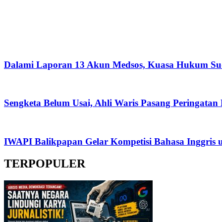
Dalami Laporan 13 Akun Medsos, Kuasa Hukum Su
Sengketa Belum Usai, Ahli Waris Pasang Peringatan
IWAPI Balikpapan Gelar Kompetisi Bahasa Inggris 
TERPOPULER