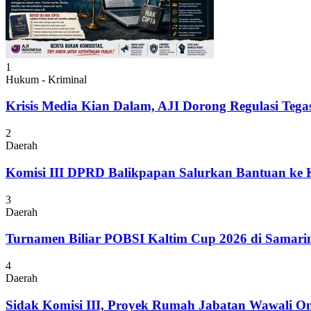
1
Hukum - Kriminal
Krisis Media Kian Dalam, AJI Dorong Regulasi Tega
2
Daerah
Komisi III DPRD Balikpapan Salurkan Bantuan ke
3
Daerah
Turnamen Biliar POBSI Kaltim Cup 2026 di Samari
4
Daerah
Sidak Komisi III, Proyek Rumah Jabatan Wawali On