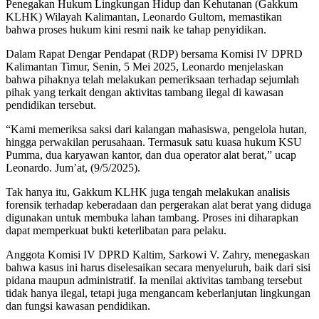
Penegakan Hukum Lingkungan Hidup dan Kehutanan (Gakkum
KLHK) Wilayah Kalimantan, Leonardo Gultom, memastikan
bahwa proses hukum kini resmi naik ke tahap penyidikan.
Dalam Rapat Dengar Pendapat (RDP) bersama Komisi IV DPRD
Kalimantan Timur, Senin, 5 Mei 2025, Leonardo menjelaskan
bahwa pihaknya telah melakukan pemeriksaan terhadap sejumlah
pihak yang terkait dengan aktivitas tambang ilegal di kawasan
pendidikan tersebut.
“Kami memeriksa saksi dari kalangan mahasiswa, pengelola hutan,
hingga perwakilan perusahaan. Termasuk satu kuasa hukum KSU
Pumma, dua karyawan kantor, dan dua operator alat berat,” ucap
Leonardo. Jum’at, (9/5/2025).
Tak hanya itu, Gakkum KLHK juga tengah melakukan analisis
forensik terhadap keberadaan dan pergerakan alat berat yang diduga
digunakan untuk membuka lahan tambang. Proses ini diharapkan
dapat memperkuat bukti keterlibatan para pelaku.
Anggota Komisi IV DPRD Kaltim, Sarkowi V. Zahry, menegaskan
bahwa kasus ini harus diselesaikan secara menyeluruh, baik dari sisi
pidana maupun administratif. Ia menilai aktivitas tambang tersebut
tidak hanya ilegal, tetapi juga mengancam keberlanjutan lingkungan
dan fungsi kawasan pendidikan.