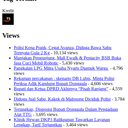
Kredit
Views
Polisi Kena Prank, Cegat Avanza, Diduga Bawa Sabu
Ternyata Gula 2 Kg
- 10,134 views
Manjakan Pengunjung, Mall Ewalk & Pentacity BSB Buka
Jasa Cuci Mobil Robotic
- 5,430 views
Pangkalan LPG Mitra Usaha Nyaris Diamuk Warga
- 4,796
views
Rekaman percakapan : skenario DB Lubis, Minta Polisi
Periksa Adik Kandung Bupati Donggala
- 4,606 views
Bupati dan Ketua DPRD Akhirnya “Pisah Ranjang”
- 4,559
views
Diduga Jual Sabu, Kakek di Malosong Diciduk Polisi
- 3,784
views
Terungkap, Disposisi Bupati Donggala Dalam Pengadaan
Alat TTG
- 3,695 views
Klinik Hewan DKP3 Balikpapan Tawarkan Layanan
Lengkap, Tarif Terjangkau
- 3,464 views