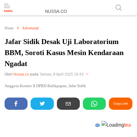
NUSSA.CO
Berita & Informasi Nusantara
Home
Advertorial
Jafar Sidik Desak Uji Laboratorium
BBM, Soroti Kasus Mesin Kendaraan
Ngadat
Perbesar
Oleh
Nussa.co
pada
Selasa, 8 April 2025 18:43
Anggota Komisi II DPRD Balikpapan, Jafar Sidik
Copy Link
tea