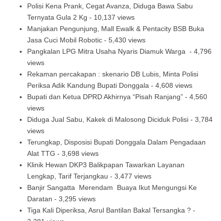
Polisi Kena Prank, Cegat Avanza, Diduga Bawa Sabu
Ternyata Gula 2 Kg
- 10,137 views
Manjakan Pengunjung, Mall Ewalk & Pentacity BSB Buka
Jasa Cuci Mobil Robotic
- 5,430 views
Pangkalan LPG Mitra Usaha Nyaris Diamuk Warga
- 4,796
views
Rekaman percakapan : skenario DB Lubis, Minta Polisi
Periksa Adik Kandung Bupati Donggala
- 4,608 views
Bupati dan Ketua DPRD Akhirnya “Pisah Ranjang”
- 4,560
views
Diduga Jual Sabu, Kakek di Malosong Diciduk Polisi
- 3,784
views
Terungkap, Disposisi Bupati Donggala Dalam Pengadaan
Alat TTG
- 3,698 views
Klinik Hewan DKP3 Balikpapan Tawarkan Layanan
Lengkap, Tarif Terjangkau
- 3,477 views
Banjir Sangatta Merendam Buaya Ikut Mengungsi Ke
Daratan
- 3,295 views
Tiga Kali Diperiksa, Asrul Bantilan Bakal Tersangka ?
-