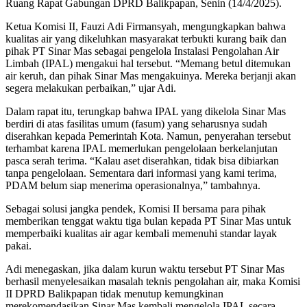
Ruang Rapat Gabungan DPRD Balikpapan, Senin (14/4/2025).
Ketua Komisi II, Fauzi Adi Firmansyah, mengungkapkan bahwa
kualitas air yang dikeluhkan masyarakat terbukti kurang baik dan
pihak PT Sinar Mas sebagai pengelola Instalasi Pengolahan Air
Limbah (IPAL) mengakui hal tersebut. “Memang betul ditemukan
air keruh, dan pihak Sinar Mas mengakuinya. Mereka berjanji akan
segera melakukan perbaikan,” ujar Adi.
Dalam rapat itu, terungkap bahwa IPAL yang dikelola Sinar Mas
berdiri di atas fasilitas umum (fasum) yang seharusnya sudah
diserahkan kepada Pemerintah Kota. Namun, penyerahan tersebut
terhambat karena IPAL memerlukan pengelolaan berkelanjutan
pasca serah terima. “Kalau aset diserahkan, tidak bisa dibiarkan
tanpa pengelolaan. Sementara dari informasi yang kami terima,
PDAM belum siap menerima operasionalnya,” tambahnya.
Sebagai solusi jangka pendek, Komisi II bersama para pihak
memberikan tenggat waktu tiga bulan kepada PT Sinar Mas untuk
memperbaiki kualitas air agar kembali memenuhi standar layak
pakai.
Adi menegaskan, jika dalam kurun waktu tersebut PT Sinar Mas
berhasil menyelesaikan masalah teknis pengolahan air, maka Komisi
II DPRD Balikpapan tidak menutup kemungkinan
merekomendasikan Sinar Mas kembali mengelola IPAL secara