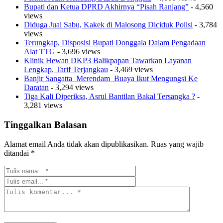
Bupati dan Ketua DPRD Akhirnya “Pisah Ranjang”
- 4,560
views
Diduga Jual Sabu, Kakek di Malosong Diciduk Polisi
- 3,784
views
Terungkap, Disposisi Bupati Donggala Dalam Pengadaan
Alat TTG
- 3,696 views
Klinik Hewan DKP3 Balikpapan Tawarkan Layanan
Lengkap, Tarif Terjangkau
- 3,469 views
Banjir Sangatta Merendam Buaya Ikut Mengungsi Ke
Daratan
- 3,294 views
Tiga Kali Diperiksa, Asrul Bantilan Bakal Tersangka ?
-
3,281 views
Tinggalkan Balasan
Alamat email Anda tidak akan dipublikasikan.
Ruas yang wajib
ditandai
*