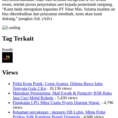
resmi, setelah proses penyerahan aset kepada pemerintah rampung.
“Kami tidak meragukan kapasitas PT Sinar Mas. Selama kualitas air
bisa dikembalikan dan pelayanan membaik, tentu akan kami
dukung,” pungkas Adi. (Adv)
Tag Terkait
Kredit
Views
Polisi Kena Prank, Cegat Avanza, Diduga Bawa Sabu
Ternyata Gula 2 Kg
- 10,136 views
Manjakan Pengunjung, Mall Ewalk & Pentacity BSB Buka
Jasa Cuci Mobil Robotic
- 5,430 views
Pangkalan LPG Mitra Usaha Nyaris Diamuk Warga
- 4,796
views
Rekaman percakapan : skenario DB Lubis, Minta Polisi
Periksa Adik Kandung Bupati Donggala
- 4,606 views