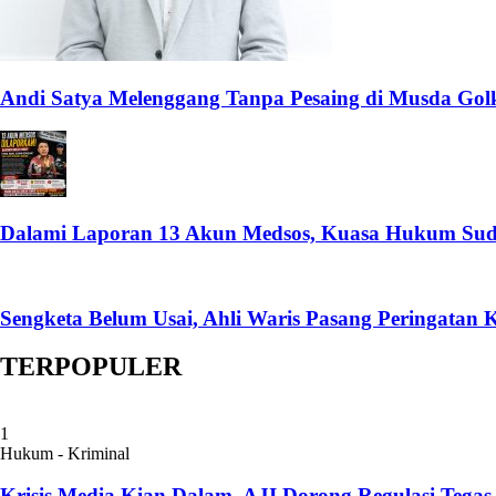
Andi Satya Melenggang Tanpa Pesaing di Musda Gol
Dalami Laporan 13 Akun Medsos, Kuasa Hukum Sud
Sengketa Belum Usai, Ahli Waris Pasang Peringatan 
TERPOPULER
1
Hukum - Kriminal
Krisis Media Kian Dalam, AJI Dorong Regulasi Tegas