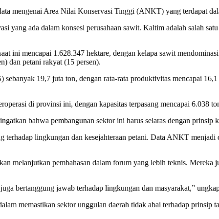
data mengenai Area Nilai Konservasi Tinggi (ANKT) yang terdapat dal
i yang ada dalam konsesi perusahaan sawit. Kaltim adalah salah satu l
at ini mencapai 1.628.347 hektare, dengan kelapa sawit mendominasi 1.4
n) dan petani rakyat (15 persen).
) sebanyak 19,7 juta ton, dengan rata-rata produktivitas mencapai 16,1
roperasi di provinsi ini, dengan kapasitas terpasang mencapai 6.038 to
gatkan bahwa pembangunan sektor ini harus selaras dengan prinsip k
ng terhadap lingkungan dan kesejahteraan petani. Data ANKT menjadi d
kan melanjutkan pembahasan dalam forum yang lebih teknis. Mereka jug
api juga bertanggung jawab terhadap lingkungan dan masyarakat,” ungka
lam memastikan sektor unggulan daerah tidak abai terhadap prinsip tat