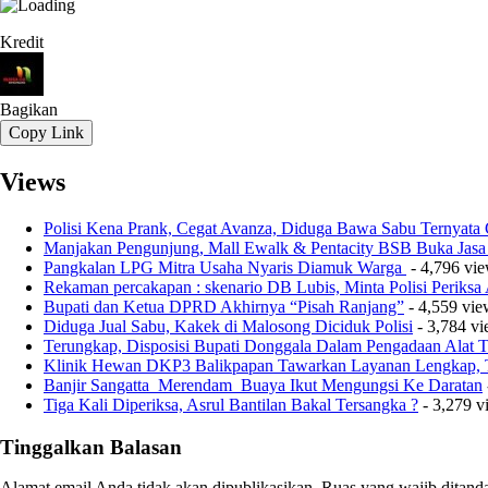
Kredit
Bagikan
Copy Link
Views
Polisi Kena Prank, Cegat Avanza, Diduga Bawa Sabu Ternyata
Manjakan Pengunjung, Mall Ewalk & Pentacity BSB Buka Jasa
Pangkalan LPG Mitra Usaha Nyaris Diamuk Warga
- 4,796 vi
Rekaman percakapan : skenario DB Lubis, Minta Polisi Periks
Bupati dan Ketua DPRD Akhirnya “Pisah Ranjang”
- 4,559 vie
Diduga Jual Sabu, Kakek di Malosong Diciduk Polisi
- 3,784 v
Terungkap, Disposisi Bupati Donggala Dalam Pengadaan Alat
Klinik Hewan DKP3 Balikpapan Tawarkan Layanan Lengkap, T
Banjir Sangatta Merendam Buaya Ikut Mengungsi Ke Daratan
Tiga Kali Diperiksa, Asrul Bantilan Bakal Tersangka ?
- 3,279 v
Tinggalkan Balasan
Alamat email Anda tidak akan dipublikasikan.
Ruas yang wajib ditand