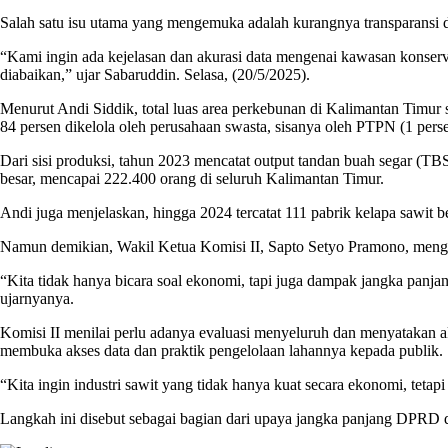
Salah satu isu utama yang mengemuka adalah kurangnya transparansi 
“Kami ingin ada kejelasan dan akurasi data mengenai kawasan konservas
diabaikan,” ujar Sabaruddin. Selasa, (20/5/2025).
Menurut Andi Siddik, total luas area perkebunan di Kalimantan Timur sa
84 persen dikelola oleh perusahaan swasta, sisanya oleh PTPN (1 perse
Dari sisi produksi, tahun 2023 mencatat output tandan buah segar (TBS
besar, mencapai 222.400 orang di seluruh Kalimantan Timur.
Andi juga menjelaskan, hingga 2024 tercatat 111 pabrik kelapa sawit be
Namun demikian, Wakil Ketua Komisi II, Sapto Setyo Pramono, mengin
“Kita tidak hanya bicara soal ekonomi, tapi juga dampak jangka panja
ujarnyanya.
Komisi II menilai perlu adanya evaluasi menyeluruh dan menyatakan a
membuka akses data dan praktik pengelolaan lahannya kepada publik.
“Kita ingin industri sawit yang tidak hanya kuat secara ekonomi, tet
Langkah ini disebut sebagai bagian dari upaya jangka panjang DPRD da