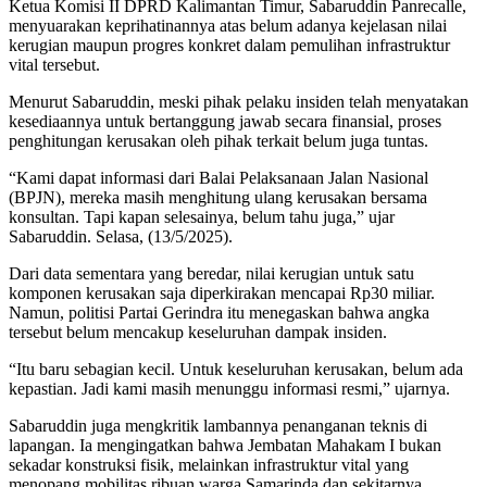
Ketua Komisi II DPRD Kalimantan Timur, Sabaruddin Panrecalle,
menyuarakan keprihatinannya atas belum adanya kejelasan nilai
kerugian maupun progres konkret dalam pemulihan infrastruktur
vital tersebut.
Menurut Sabaruddin, meski pihak pelaku insiden telah menyatakan
kesediaannya untuk bertanggung jawab secara finansial, proses
penghitungan kerusakan oleh pihak terkait belum juga tuntas.
“Kami dapat informasi dari Balai Pelaksanaan Jalan Nasional
(BPJN), mereka masih menghitung ulang kerusakan bersama
konsultan. Tapi kapan selesainya, belum tahu juga,” ujar
Sabaruddin. Selasa, (13/5/2025).
Dari data sementara yang beredar, nilai kerugian untuk satu
komponen kerusakan saja diperkirakan mencapai Rp30 miliar.
Namun, politisi Partai Gerindra itu menegaskan bahwa angka
tersebut belum mencakup keseluruhan dampak insiden.
“Itu baru sebagian kecil. Untuk keseluruhan kerusakan, belum ada
kepastian. Jadi kami masih menunggu informasi resmi,” ujarnya.
Sabaruddin juga mengkritik lambannya penanganan teknis di
lapangan. Ia mengingatkan bahwa Jembatan Mahakam I bukan
sekadar konstruksi fisik, melainkan infrastruktur vital yang
menopang mobilitas ribuan warga Samarinda dan sekitarnya.