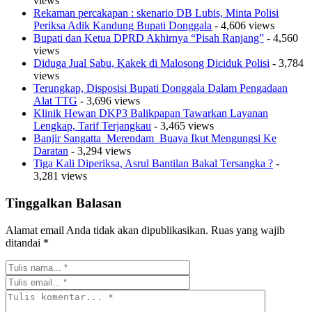
views
Rekaman percakapan : skenario DB Lubis, Minta Polisi
Periksa Adik Kandung Bupati Donggala
- 4,606 views
Bupati dan Ketua DPRD Akhirnya “Pisah Ranjang”
- 4,560
views
Diduga Jual Sabu, Kakek di Malosong Diciduk Polisi
- 3,784
views
Terungkap, Disposisi Bupati Donggala Dalam Pengadaan
Alat TTG
- 3,696 views
Klinik Hewan DKP3 Balikpapan Tawarkan Layanan
Lengkap, Tarif Terjangkau
- 3,465 views
Banjir Sangatta Merendam Buaya Ikut Mengungsi Ke
Daratan
- 3,294 views
Tiga Kali Diperiksa, Asrul Bantilan Bakal Tersangka ?
-
3,281 views
Tinggalkan Balasan
Alamat email Anda tidak akan dipublikasikan.
Ruas yang wajib
ditandai
*