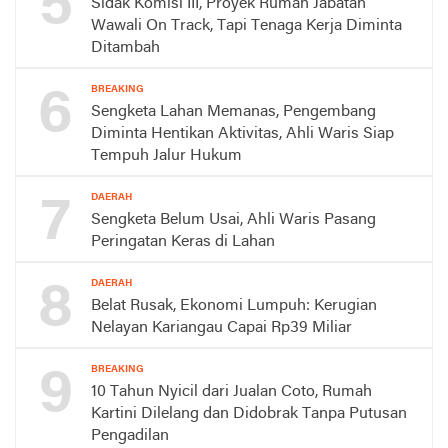
5
Sidak Komisi III, Proyek Rumah Jabatan
Wawali On Track, Tapi Tenaga Kerja Diminta
Ditambah
6
BREAKING
Sengketa Lahan Memanas, Pengembang
Diminta Hentikan Aktivitas, Ahli Waris Siap
Tempuh Jalur Hukum
7
DAERAH
Sengketa Belum Usai, Ahli Waris Pasang
Peringatan Keras di Lahan
8
DAERAH
Belat Rusak, Ekonomi Lumpuh: Kerugian
Nelayan Kariangau Capai Rp39 Miliar
9
BREAKING
10 Tahun Nyicil dari Jualan Coto, Rumah
Kartini Dilelang dan Didobrak Tanpa Putusan
Pengadilan