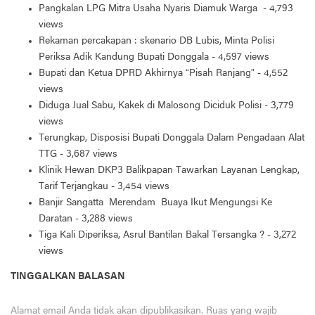
Pangkalan LPG Mitra Usaha Nyaris Diamuk Warga
- 4,793
views
Rekaman percakapan : skenario DB Lubis, Minta Polisi
Periksa Adik Kandung Bupati Donggala
- 4,597 views
Bupati dan Ketua DPRD Akhirnya “Pisah Ranjang”
- 4,552
views
Diduga Jual Sabu, Kakek di Malosong Diciduk Polisi
- 3,779
views
Terungkap, Disposisi Bupati Donggala Dalam Pengadaan Alat
TTG
- 3,687 views
Klinik Hewan DKP3 Balikpapan Tawarkan Layanan Lengkap,
Tarif Terjangkau
- 3,454 views
Banjir Sangatta Merendam Buaya Ikut Mengungsi Ke
Daratan
- 3,288 views
Tiga Kali Diperiksa, Asrul Bantilan Bakal Tersangka ?
- 3,272
views
TINGGALKAN BALASAN
Alamat email Anda tidak akan dipublikasikan.
Ruas yang wajib