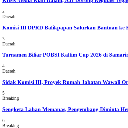
Krisis Media Kian Dalam, AJI Dorong Regulasi Tega
2
Daerah
Komisi III DPRD Balikpapan Salurkan Bantuan ke
3
Daerah
Turnamen Biliar POBSI Kaltim Cup 2026 di Samari
4
Daerah
Sidak Komisi III, Proyek Rumah Jabatan Wawali On
5
Breaking
Sengketa Lahan Memanas, Pengembang Diminta Hent
6
Breaking