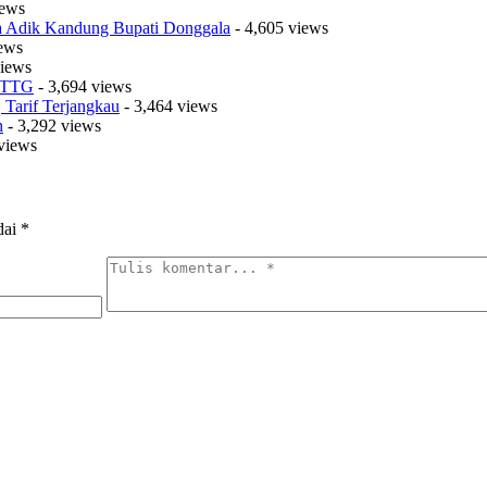
iews
sa Adik Kandung Bupati Donggala
- 4,605 views
iews
views
t TTG
- 3,694 views
Tarif Terjangkau
- 3,464 views
n
- 3,292 views
views
dai
*