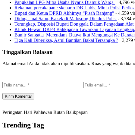
Pangkalan LPG Mitra Usaha Nyaris Diamuk Warga
- 4,796 v
Rekaman percakapan : skenario DB Lubis, Minta Polisi Perik
Bupati dan Ketua DPRD Akhirnya “Pisah Ranjang”
- 4,559 v
Diduga Jual Sabu, Kakek di Malosong Diciduk Polisi
- 3,784 
Terungkap, Disposisi Bupati Donggala Dalam Pengadaan Ala
Klinik Hewan DKP3 Balikpapan Tawarkan Layanan Lengkap, 
Banjir Sangatta Merendam Buaya Ikut Mengungsi Ke Darata
Tiga Kali Diperiksa, Asrul Bantilan Bakal Tersangka ?
- 3,279 
Tinggalkan Balasan
Alamat email Anda tidak akan dipublikasikan.
Ruas yang wajib ditan
Peringatan Hari Pahlawan Rutan Balikpapan
Trending Tag