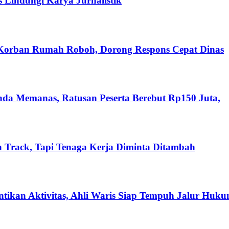
s Lindungi Karya Jurnalistik
 Korban Rumah Roboh, Dorong Respons Cepat Dinas
nda Memanas, Ratusan Peserta Berebut Rp150 Juta,
 Track, Tapi Tenaga Kerja Diminta Ditambah
ikan Aktivitas, Ahli Waris Siap Tempuh Jalur Huk