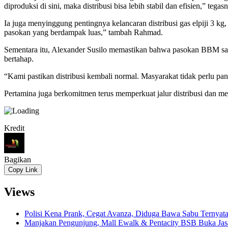
diproduksi di sini, maka distribusi bisa lebih stabil dan efisien,” tegas
Ia juga menyinggung pentingnya kelancaran distribusi gas elpiji 3 
pasokan yang berdampak luas,” tambah Rahmad.
Sementara itu, Alexander Susilo memastikan bahwa pasokan BBM saat 
bertahap.
“Kami pastikan distribusi kembali normal. Masyarakat tidak perlu 
Pertamina juga berkomitmen terus memperkuat jalur distribusi dan
Kredit
Bagikan
Copy Link
Views
Polisi Kena Prank, Cegat Avanza, Diduga Bawa Sabu Ternyat
Manjakan Pengunjung, Mall Ewalk & Pentacity BSB Buka Jas