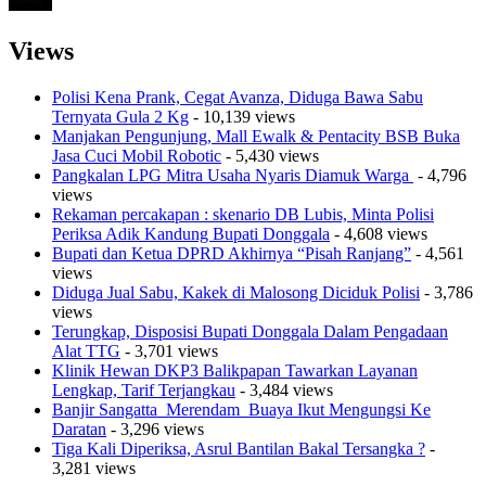
Views
Polisi Kena Prank, Cegat Avanza, Diduga Bawa Sabu
Ternyata Gula 2 Kg
- 10,139 views
Manjakan Pengunjung, Mall Ewalk & Pentacity BSB Buka
Jasa Cuci Mobil Robotic
- 5,430 views
Pangkalan LPG Mitra Usaha Nyaris Diamuk Warga
- 4,796
views
Rekaman percakapan : skenario DB Lubis, Minta Polisi
Periksa Adik Kandung Bupati Donggala
- 4,608 views
Bupati dan Ketua DPRD Akhirnya “Pisah Ranjang”
- 4,561
views
Diduga Jual Sabu, Kakek di Malosong Diciduk Polisi
- 3,786
views
Terungkap, Disposisi Bupati Donggala Dalam Pengadaan
Alat TTG
- 3,701 views
Klinik Hewan DKP3 Balikpapan Tawarkan Layanan
Lengkap, Tarif Terjangkau
- 3,484 views
Banjir Sangatta Merendam Buaya Ikut Mengungsi Ke
Daratan
- 3,296 views
Tiga Kali Diperiksa, Asrul Bantilan Bakal Tersangka ?
-
3,281 views