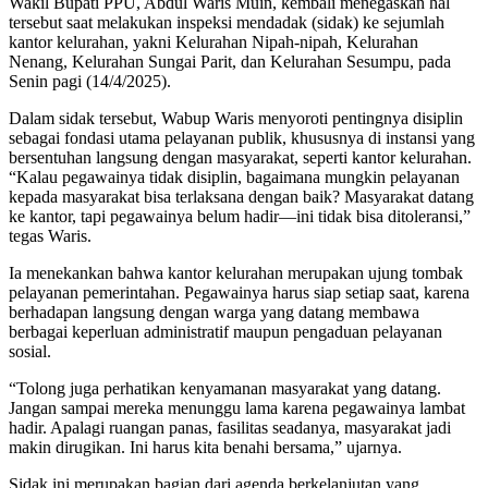
Wakil Bupati PPU, Abdul Waris Muin, kembali menegaskan hal
tersebut saat melakukan inspeksi mendadak (sidak) ke sejumlah
kantor kelurahan, yakni Kelurahan Nipah-nipah, Kelurahan
Nenang, Kelurahan Sungai Parit, dan Kelurahan Sesumpu, pada
Senin pagi (14/4/2025).
Dalam sidak tersebut, Wabup Waris menyoroti pentingnya disiplin
sebagai fondasi utama pelayanan publik, khususnya di instansi yang
bersentuhan langsung dengan masyarakat, seperti kantor kelurahan.
“Kalau pegawainya tidak disiplin, bagaimana mungkin pelayanan
kepada masyarakat bisa terlaksana dengan baik? Masyarakat datang
ke kantor, tapi pegawainya belum hadir—ini tidak bisa ditoleransi,”
tegas Waris.
Ia menekankan bahwa kantor kelurahan merupakan ujung tombak
pelayanan pemerintahan. Pegawainya harus siap setiap saat, karena
berhadapan langsung dengan warga yang datang membawa
berbagai keperluan administratif maupun pengaduan pelayanan
sosial.
“Tolong juga perhatikan kenyamanan masyarakat yang datang.
Jangan sampai mereka menunggu lama karena pegawainya lambat
hadir. Apalagi ruangan panas, fasilitas seadanya, masyarakat jadi
makin dirugikan. Ini harus kita benahi bersama,” ujarnya.
Sidak ini merupakan bagian dari agenda berkelanjutan yang