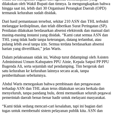
dilakukan oleh Wakil Bupati dan timnya. Ia mengungkapkan bahwa
hingga saat ini, lebih dari 30 Organisasi Perangkat Daerah (OPD)
termasuk kelurahan sudah disidak.
Dari hasil pemantauan tersebut, sekitar 210 ASN dan THL terbukti
melanggar kedisiplinan, dan telah diberikan Surat Peringatan (SP).
Penilaian dilakukan berdasarkan absensi elektronik dan manual dari
masing-masing instansi yang disidak. “Kami catat semua ASN dan
THL yang tidak hadir tanpa keterangan, datang terlambat, atau
pulang lebih awal tanpa izin. Semua terdata berdasarkan absensi
harian yang diverifikasi,” jelas Waris.
Dalam pelaksanaan sidak ini, Wabup turut didampingi oleh Asisten
Administrasi Umum Kabupaten PPU Ainie, Kepala Satpol PP PPU
Bagenda Ali, serta sejumlah staf pendamping. Tim bergerak dari
satu kelurahan ke kelurahan lainnya secara acak, tanpa
pemberitahuan sebelumnya.
Abdul Waris menegaskan bahwa pembinaan dan pengawasan
terhadap ASN dan THL akan terus dilakukan secara berkala dan
menyeluruh, tanpa pandang bulu, demi memastikan seluruh pegawai
pemerintah daerah benar-benar hadir untuk melayani masyarakat.
“Kami tidak sedang mencari-cari kesalahan, tapi ini bagian dari
tugas untuk membenahi sistem pelayanan publik kita. ASN dan