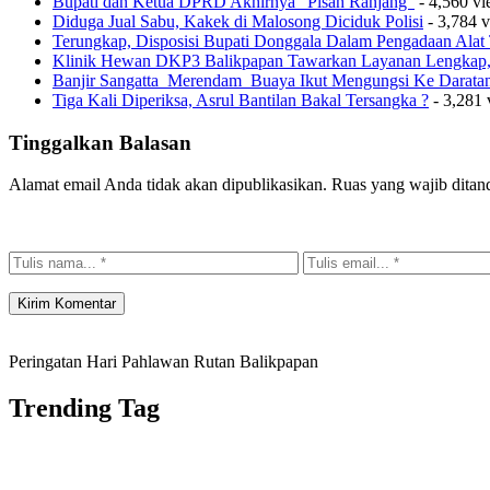
Bupati dan Ketua DPRD Akhirnya “Pisah Ranjang”
- 4,560 v
Diduga Jual Sabu, Kakek di Malosong Diciduk Polisi
- 3,784 
Terungkap, Disposisi Bupati Donggala Dalam Pengadaan Ala
Klinik Hewan DKP3 Balikpapan Tawarkan Layanan Lengkap, 
Banjir Sangatta Merendam Buaya Ikut Mengungsi Ke Darata
Tiga Kali Diperiksa, Asrul Bantilan Bakal Tersangka ?
- 3,281 
Tinggalkan Balasan
Alamat email Anda tidak akan dipublikasikan.
Ruas yang wajib ditan
Peringatan Hari Pahlawan Rutan Balikpapan
Trending Tag