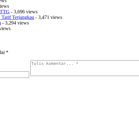
iews
views
t TTG
- 3,696 views
Tarif Terjangkau
- 3,471 views
n
- 3,294 views
views
dai
*