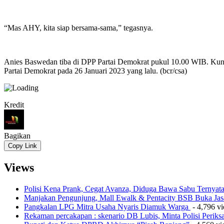
“Mas AHY, kita siap bersama-sama,” tegasnya.
Anies Baswedan tiba di DPP Partai Demokrat pukul 10.00 WIB. Kunjun
Partai Demokrat pada 26 Januari 2023 yang lalu. (bcr/csa)
Kredit
Bagikan
Copy Link
Views
Polisi Kena Prank, Cegat Avanza, Diduga Bawa Sabu Ternyat
Manjakan Pengunjung, Mall Ewalk & Pentacity BSB Buka Jas
Pangkalan LPG Mitra Usaha Nyaris Diamuk Warga
- 4,796 v
Rekaman percakapan : skenario DB Lubis, Minta Polisi Perik