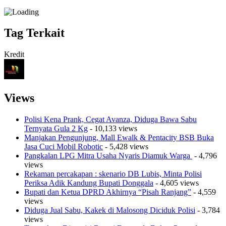
Tag Terkait
Kredit
Views
Polisi Kena Prank, Cegat Avanza, Diduga Bawa Sabu
Ternyata Gula 2 Kg
- 10,133 views
Manjakan Pengunjung, Mall Ewalk & Pentacity BSB Buka
Jasa Cuci Mobil Robotic
- 5,428 views
Pangkalan LPG Mitra Usaha Nyaris Diamuk Warga
- 4,796
views
Rekaman percakapan : skenario DB Lubis, Minta Polisi
Periksa Adik Kandung Bupati Donggala
- 4,605 views
Bupati dan Ketua DPRD Akhirnya “Pisah Ranjang”
- 4,559
views
Diduga Jual Sabu, Kakek di Malosong Diciduk Polisi
- 3,784
views